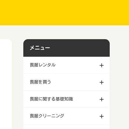
メニュー
喪服レンタル
北海道札幌市等で喪服レンタルする
喪服を買う
のに安いおすすめの業者
青森県で喪服レンタルするのに安い
北海道札幌市等で喪服を買うならど
喪服に関する基礎知識
おすすめの業者
こがいい？
岩手県盛岡市等で喪服レンタルする
青森県で喪服を買うならどこがい
喪服を普段着として普段使いするこ
喪服クリーニング
のに安いおすすめの業者
い？
とはできるのか？
宮城県仙台市等で喪服レンタルする
岩手県盛岡市等で喪服を買うならど
イトーヨーカドーで喪服は買える？
北海道札幌市等で喪服・礼服クリー